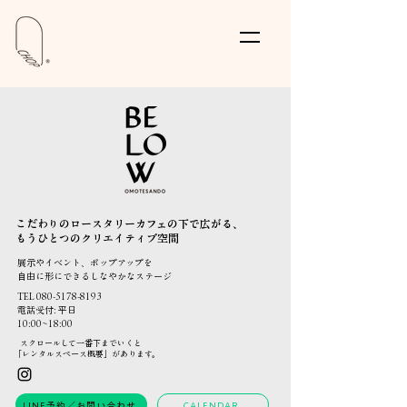
こだわりのロースタリーカフェの下で広がる、
もうひとつのクリエイティブ空間
展示やイベント、ポップアップを
自由に形にできるしなやかなステージ
TEL
080-5178-8193
​電話受付: 平日
10:00~18:00
スクロールして一番下までいくと
「レンタルスペース概要」があります。
LINE予約／お問い合わせ
CALENDAR