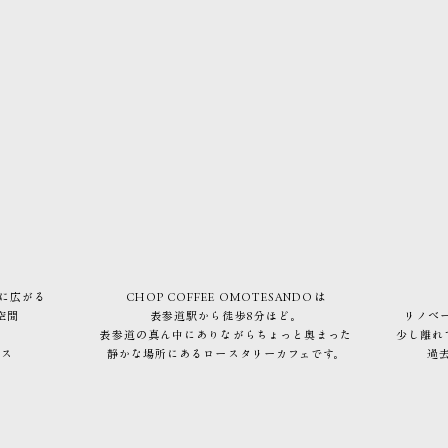
下に広がる
CHOP COFFEE OMOTESANDOは
空間
表参道駅から
徒歩8分ほど。
リノベ
表参道の真ん中にありながらちょっと奥まった
少し離れ
ース
静かな場所にあるロースタリーカフェです。
過