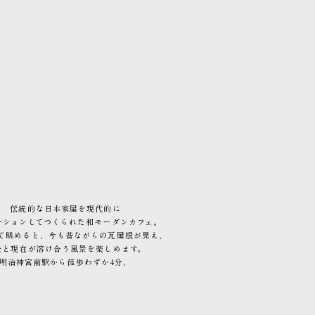
伝統的な日本家屋を現代的に
ーションしてつくられた和モーダンカフェ。
て眺めると、今も昔ながらの瓦屋根が見え、
去と現在が溶け合う風景を楽しめます。
明治神宮前駅から徒歩わずか4分、